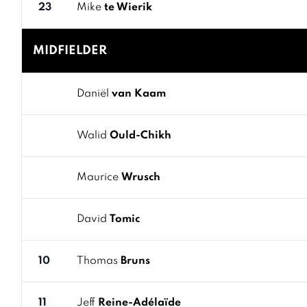
23
Mike
te Wierik
MIDFIELDER
Daniël
van Kaam
Walid
Ould-Chikh
Maurice
Wrusch
David
Tomic
10
Thomas
Bruns
11
Jeff
Reine-Adélaïde