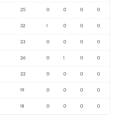
25
0
0
0
0
32
1
0
0
0
23
0
0
0
0
26
0
1
0
0
22
0
0
0
0
19
0
0
0
0
18
0
0
0
0