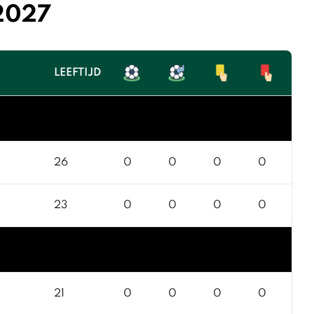
/2027
LEEFTIJD
26
0
0
0
0
23
0
0
0
0
21
0
0
0
0