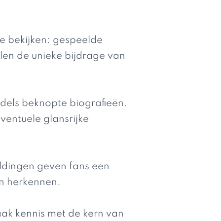
e bekijken: gespeelde
llen de unieke bijdrage van
ddels beknopte biografieën.
entuele glansrijke
eldingen geven fans een
en herkennen.
aak kennis met de kern van