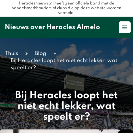
Heraclesnieuws.nl heeft geen officiële band met de
handelsmerkhouders of clubs die op deze website worden
vermeld.
Nieuws over Heracles Almelo
Op
Thuis
»
Blog
»
Bij Heracles loopt het niet echt lekker, wat
speelt er?
Bij Heracles loopt het
niet echt lekker, wat
speelt er?