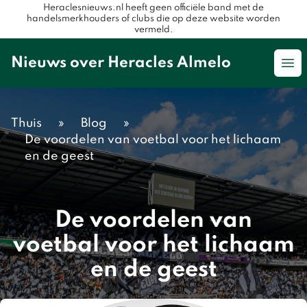
Heraclesnieuws.nl heeft geen officiële band met de
handelsmerkhouders of clubs die op deze website worden
vermeld.
Nieuws over Heracles Almelo
Op
Thuis
»
Blog
»
De voordelen van voetbal voor het lichaam
en de geest
De voordelen van
voetbal voor het lichaam
en de geest