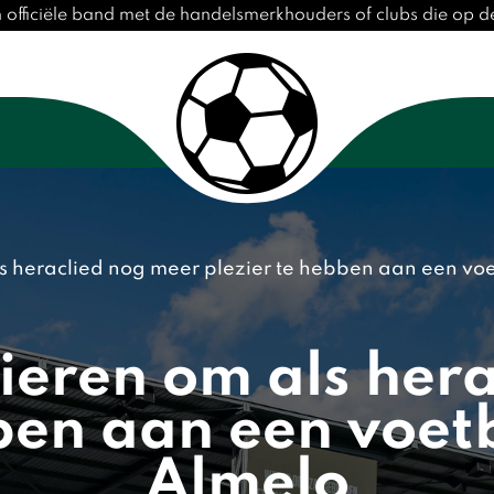
n officiële band met de handelsmerkhouders of clubs die op 
ls heraclied nog meer plezier te hebben aan een vo
nieren om als her
ben aan een voet
Almelo