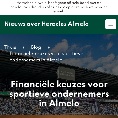
Heraclesnieuws.nl heeft geen officiële band met de
handelsmerkhouders of clubs die op deze website worden
vermeld.
Nieuws over Heracles Almelo
Op
Thuis
»
Blog
»
Financiële keuzes voor sportieve
ondernemers in Almelo
Financiële keuzes voor
sportieve ondernemers
in Almelo